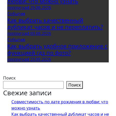
любви: что можно узнать
rostovroad
29.06.2026
События
Как выбрать качественный
дубликат часов и не переплатить?
rostovroad
03.06.2026
События
Как выбрать удобное приложение с
функцией гдз по фото?
rostovroad
23.05.2026
Поиск
Поиск
Свежие записи
Совместимость по дате рождения в любви: что
можно узнать
Как выбрать качественный дубликат часов и не