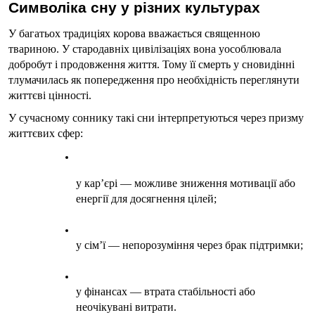
Символіка сну у різних культурах
У багатьох традиціях корова вважається священною 
твариною. У стародавніх цивілізаціях вона уособлювала 
добробут і продовження життя. Тому її смерть у сновидінні 
тлумачилась як попередження про необхідність переглянути 
життєві цінності.
У сучасному соннику такі сни інтерпретуються через призму 
життєвих сфер:
у кар’єрі — можливе зниження мотивації або 
енергії для досягнення цілей;
у сім’ї — непорозуміння через брак підтримки;
у фінансах — втрата стабільності або 
неочікувані витрати.