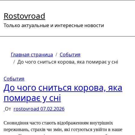
Перейти
к
Rostovroad
содержимому
Только актуальные и интересные новости
Главная страница
События
До чого сниться корова, яка помирає у сні
События
До чого сниться корова, яка
помирає у сні
От
rostovroad
07.02.2026
Сновидіння часто стають відображенням внутрішніх 
переживань, страхів чи змін, які готуються увійти в наше 