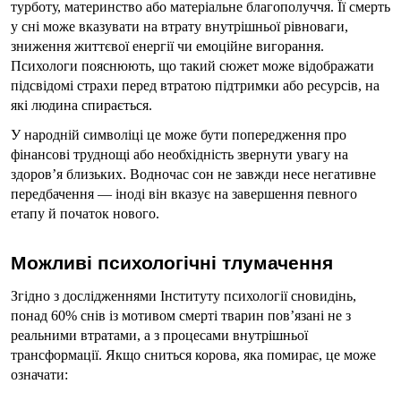
турботу, материнство або матеріальне благополуччя. Її смерть 
у сні може вказувати на втрату внутрішньої рівноваги, 
зниження життєвої енергії чи емоційне вигорання. 
Психологи пояснюють, що такий сюжет може відображати 
підсвідомі страхи перед втратою підтримки або ресурсів, на 
які людина спирається.
У народній символіці це може бути попередження про 
фінансові труднощі або необхідність звернути увагу на 
здоров’я близьких. Водночас сон не завжди несе негативне 
передбачення — іноді він вказує на завершення певного 
етапу й початок нового.
Можливі психологічні тлумачення
Згідно з дослідженнями Інституту психології сновидінь, 
понад 60% снів із мотивом смерті тварин пов’язані не з 
реальними втратами, а з процесами внутрішньої 
трансформації. Якщо сниться корова, яка помирає, це може 
означати: