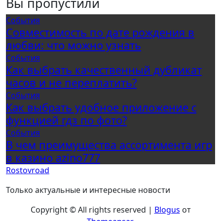
Вы пропустили
События
Совместимость по дате рождения в
любви: что можно узнать
События
Как выбрать качественный дубликат
часов и не переплатить?
События
Как выбрать удобное приложение с
функцией гдз по фото?
События
В чем преимущества ассортимента игр
в казино azino777
Rostovroad
Только актуальные и интересные новости
Copyright © All rights reserved
|
Blogus
от