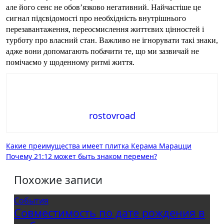
але його сенс не обов’язково негативний. Найчастіше це 
сигнал підсвідомості про необхідність внутрішнього 
перезавантаження, переосмислення життєвих цінностей і 
турботу про власний стан. Важливо не ігнорувати такі знаки, 
адже вони допомагають побачити те, що ми зазвичай не 
помічаємо у щоденному ритмі життя.
rostovroad
Навигация
Какие преимущества имеет плитка Керама Марацци
Почему 21:12 может быть знаком перемен?
по
записям
Похожие записи
События
Совместимость по дате рождения в