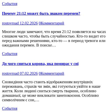
События
Почему 21:12 может быть знаком перемен?
rostovroad
12.02.2026
0
Комментарий
Многие люди замечают, что время 21:12 появляется на часах
слишком часто, чтобы быть случайностью. Кто-то видит его
перед важными решениями, кто-то — в период тревоги или
ожидания перемен. В поиске…
События
До чого сниться корова, яка помирає у сні
rostovroad
07.02.2026
0
Комментарий
Сновидіння часто стають відображенням внутрішніх
переживань, страхів чи змін, які готуються увійти в наше
життя. Коли людині сниться смерть тварини, особливо
домашньої, це може викликати занепокоєння. Особливо
символічним є сон,…
События